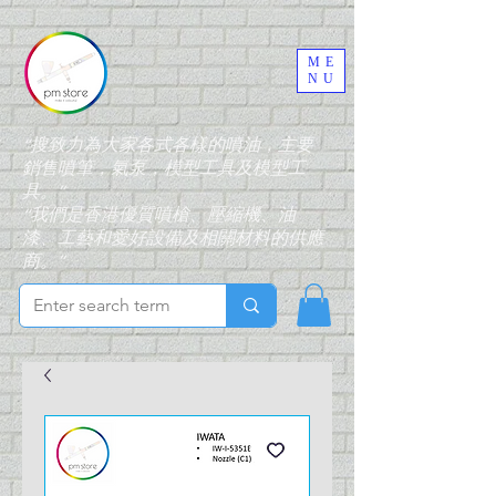
ME
NU
“搜致力為大家各式各樣的噴油，主要
銷售噴筆，氣泵，模型工具及模型工
具。”
“我們是香港優質噴槍、壓縮機、油
漆、工藝和愛好設備及相關材料的供應
商。”