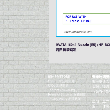
IWATA I6041 Nozzle (E5) (HP-BC
岩田噴筆銅咀
關於 PMSTORE
營業時間營
About Us 公司簡介
週一至週六：上
FAQs 常見問題
太陽 : 關閉
Contact Us 聯絡我們
（如有特殊
​Terms of Services 服務細則
Privacy Policy 私隱政策
星期一至六：
週一：休息