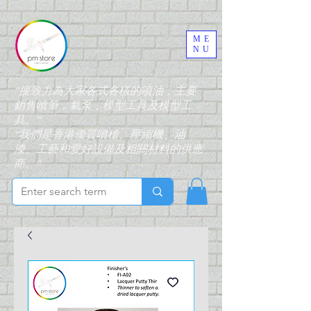
ME
NU
“搜致力為大家各式各樣的噴油，主要
銷售噴筆，氣泵，模型工具及模型工
具。”
“我們是香港優質噴槍、壓縮機、油
漆、工藝和愛好設備及相關材料的供應
商。”