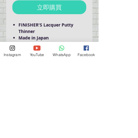
立即購買
FINISHER'S Lacquer Putty
Thinner
Made in Japan
Instagram
YouTube
WhatsApp
Facebook
Domestic Shipping Only
營業時間營業時間
週一至週六：上午 11:30 - 晚上 7:30
太陽 : 關閉
（如有特殊安排，將在臉書上公佈）
星期一至六：11:30
am - 7:30 pm
週一：休息
_d04a07d8-9cd1-3239a-9149-20813d6c673b_（如
有特別安排，將於Facebook發布）