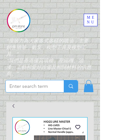
ME
NU
“搜致力為大家各式各樣的噴油，主要
銷售噴筆，氣泵，模型工具及模型工
具。”
“我們是香港優質噴槍、壓縮機、油
漆、工藝和愛好設備及相關材料的供應
商。”