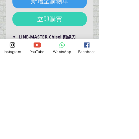
新增至購物車
立即購買
LINE-MASTER Chisel 刻線刀
Create the panel line pattern
Detail-up the model
Instagram
YouTube
WhatsApp
Facebook
Made in Korea
營業時間營業時間
週一至週六：上午 11:30 - 晚上 7:30
太陽 : 關閉
（如有特殊安排，將在臉書上公佈）
星期一至六：11:30
am - 7:30 pm
週一：休息
_d04a07d8-9cd1-3239a-9149-20813d6c673b_（如
有特別安排，將於Facebook發布）