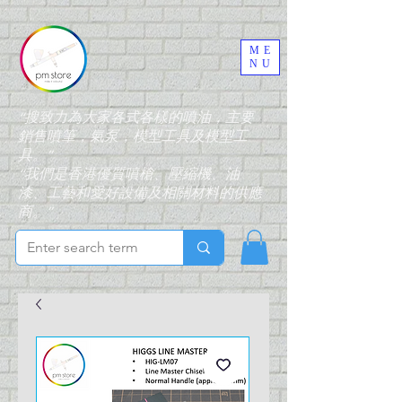
ME
NU
“搜致力為大家各式各樣的噴油，主要
銷售噴筆，氣泵，模型工具及模型工
具。”
“我們是香港優質噴槍、壓縮機、油
漆、工藝和愛好設備及相關材料的供應
商。”