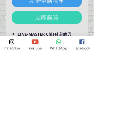
新增至購物車
立即購買
LINE-MASTER Chisel 刻線刀
Create the panel line pattern
Detail-up the model
Instagram
YouTube
WhatsApp
Facebook
Made in Korea
營業時間營業時間
週一至週六：上午 11:30 - 晚上 7:30
太陽 : 關閉
（如有特殊安排，將在臉書上公佈）
星期一至六：11:30
am - 7:30 pm
週一：休息
_d04a07d8-9cd1-3239a-9149-20813d6c673b_（如
有特別安排，將於Facebook發布）