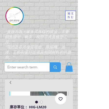
ME
NU
“搜致力為大家各式各樣的噴油，主要
銷售噴筆，氣泵，模型工具及模型工
具。”
“我們是香港優質噴槍、壓縮機、油
漆、工藝和愛好設備及相關材料的供應
商。”
庫存單位： HIG-LM20