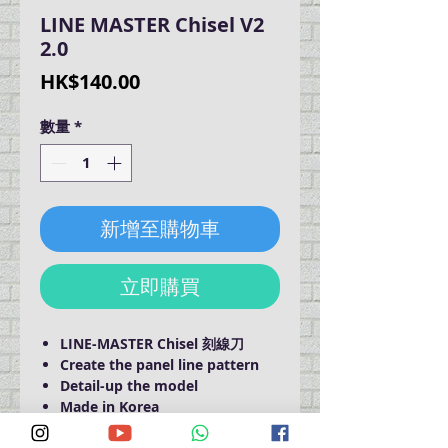
LINE MASTER Chisel V2
2.0
價
HK$140.00
格
數量
*
新增至購物車
立即購買
LINE-MASTER Chisel 刻線刀
Create the panel line pattern
Detail-up the model
Made in Korea