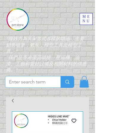
ME
NU
“搜致力為大家各式各樣的噴油，主要
銷售噴筆，氣泵，模型工具及模型工
具。”
“我們是香港優質噴槍、壓縮機、油
漆、工藝和愛好設備及相關材料的供應
商。”