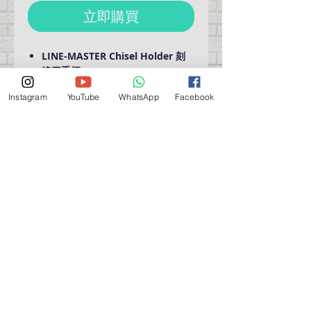
立即購買
LINE-MASTER Chisel Holder 刻
線刀手柄
Black 黑色
Instagram
YouTube
WhatsApp
Facebook
Made in Korea
營業時間營業時間
週一至週六：上午 11:30 - 晚上 7:30
太陽 : 關閉
（如有特殊安排，將在臉書上公佈）
星期一至六：11:30
am - 7:30 pm
週一：休息
_d04a07d8-9cd1-3239a-9149-20813d6c673b_（如
有特別安排，將於Facebook發布）
關於 PMSTORE
About Us 公司簡介