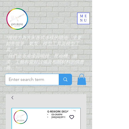
ME
NU
“搜致力為大家各式各樣的噴油，主要
銷售噴筆，氣泵，模型工具及模型工
具。”
“我們是香港優質噴槍、壓縮機、油
漆、工藝和愛好設備及相關材料的供應
商。”