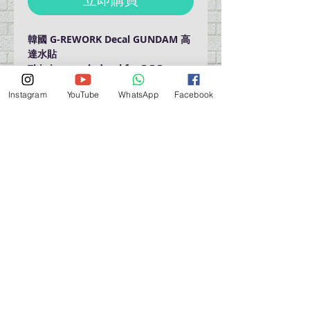
韓國 G-REWORK Decal GUNDAM 高
達水貼
This is a mark decal for E.F.F
MG, HG, RG, 1/100, 1/144 BANDAI
Instagram
YouTube
WhatsApp
Facebook
All products can be used.
營業時間營業時間
週一至週六：上午 11:30 - 晚上 7:30
太陽 : 關閉
（如有特殊安排，將在臉書上公佈）
星期一至六：11:30
am - 7:30 pm
週一：休息
_d04a07d8-9cd1-3239a-9149-20813d6c673b_（如
有特別安排，將於Facebook發布）
關於 PMSTORE
About Us 公司簡介
FAQs 常見問題