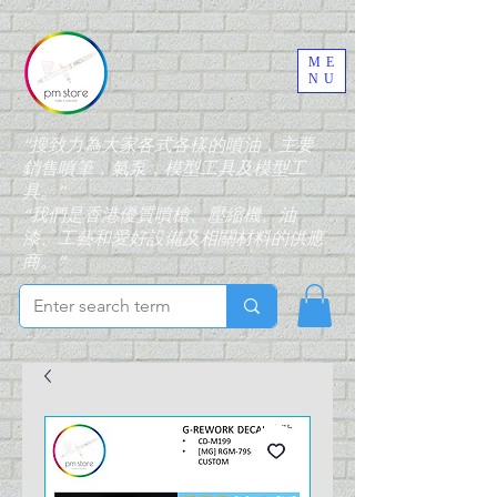
ME
NU
“搜致力為大家各式各樣的噴油，主要
銷售噴筆，氣泵，模型工具及模型工
具。”
“我們是香港優質噴槍、壓縮機、油
漆、工藝和愛好設備及相關材料的供應
商。”