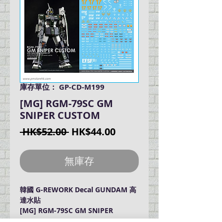
庫存單位： GP-CD-M199
[MG] RGM-79SC GM
SNIPER CUSTOM
一
促
 HK$52.00 
HK$44.00
般
銷
價
價
無庫存
格
格
韓國 G-REWORK Decal GUNDAM 高
達水貼
[MG] RGM-79SC GM SNIPER
CUSTOM