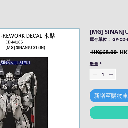
[MG] SINANJU
庫存單位： GP-CD-
一
 HK$68.00 
HK
般
數量
*
價
格
新增至購物