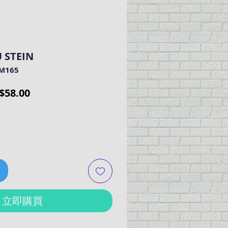
 STEIN
M165
促
$58.00
銷
價
格
車
立即購買