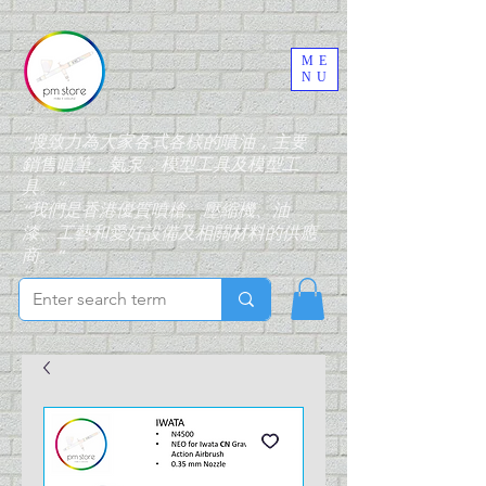
ME
NU
“搜致力為大家各式各樣的噴油，主要
銷售噴筆，氣泵，模型工具及模型工
具。”
“我們是香港優質噴槍、壓縮機、油
漆、工藝和愛好設備及相關材料的供應
商。”