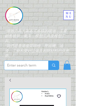
ME
NU
“搜致力為大家各式各樣的噴油，主要
銷售噴筆，氣泵，模型工具及模型工
具。”
“我們是香港優質噴槍、壓縮機、油
漆、工藝和愛好設備及相關材料的供應
商。”