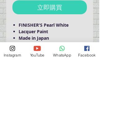
立即購買
FINISHER'S Pearl White
Lacquer Paint
Made in Japan
Instagram
YouTube
WhatsApp
Facebook
Domestic Shipping Only
營業時間營業時間
週一至週六：上午 11:30 - 晚上 7:30
太陽 : 關閉
（如有特殊安排，將在臉書上公佈）
星期一至六：11:30
am - 7:30 pm
週一：休息
_d04a07d8-9cd1-3239a-9149-20813d6c673b_（如
有特別安排，將於Facebook發布）