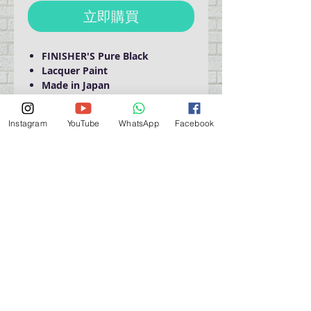
立即購買
FINISHER'S Pure Black
Lacquer Paint
Made in Japan
Instagram
YouTube
WhatsApp
Facebook
Domestic Shipping Only
營業時間營業時間
週一至週六：上午 11:30 - 晚上 7:30
太陽 : 關閉
（如有特殊安排，將在臉書上公佈）
星期一至六：11:30
am - 7:30 pm
週一：休息
_d04a07d8-9cd1-3239a-9149-20813d6c673b_（如
有特別安排，將於Facebook發布）