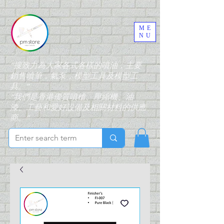
ME
NU
“搜致力為大家各式各樣的噴油，主要
銷售噴筆，氣泵，模型工具及模型工
具。”
“我們是香港優質噴槍、壓縮機、油
漆、工藝和愛好設備及相關材料的供應
商。”