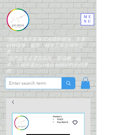
ME
NU
“搜致力為大家各式各樣的噴油，主要
銷售噴筆，氣泵，模型工具及模型工
具。”
“我們是香港優質噴槍、壓縮機、油
漆、工藝和愛好設備及相關材料的供應
商。”