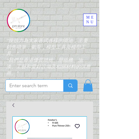
ME
NU
“搜致力為大家各式各樣的噴油，主要
銷售噴筆，氣泵，模型工具及模型工
具。”
“我們是香港優質噴槍、壓縮機、油
漆、工藝和愛好設備及相關材料的供應
商。”