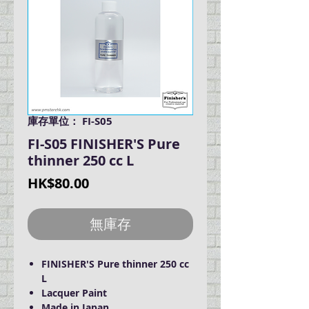
庫存單位： FI-S05
FI-S05 FINISHER'S Pure
thinner 250 cc L
價
HK$80.00
格
無庫存
FINISHER'S Pure thinner 250 cc
L
Lacquer Paint
Made in Japan