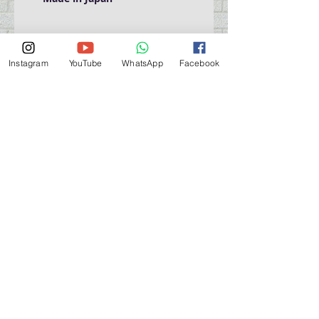
Domestic Shipping Only
Instagram
YouTube
WhatsApp
Facebook
營業時間營業時間
週一至週六：上午 11:30 - 晚上 7:30
太陽 : 關閉
（如有特殊安排，將在臉書上公佈）
星期一至六：11:30
am - 7:30 pm
週一：休息
_d04a07d8-9cd1-3239a-9149-20813d6c673b_（如
有特別安排，將於Facebook發布）
關於 PMSTORE
About Us 公司簡介
FAQs 常見問題
Contact Us 聯絡我們
​Terms of Services 服務細則
Privacy Policy 私隱政策