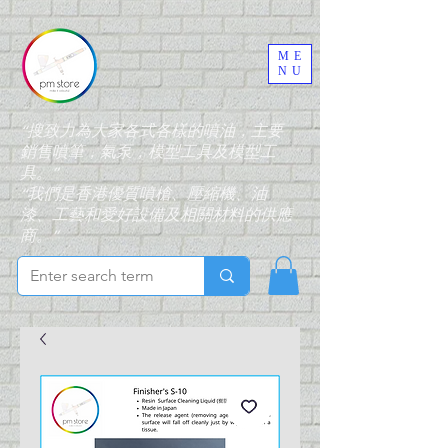
ME
NU
“搜致力為大家各式各樣的噴油，主要
銷售噴筆，氣泵，模型工具及模型工
具。”
“我們是香港優質噴槍、壓縮機、油
漆、工藝和愛好設備及相關材料的供應
商。”