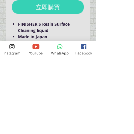
立即購買
FINISHER'S Resin Surface
Cleaning liquid
Made in Japan
Instagram
YouTube
WhatsApp
Facebook
Domestic Shipping Only
營業時間營業時間
週一至週六：上午 11:30 - 晚上 7:30
太陽 : 關閉
（如有特殊安排，將在臉書上公佈）
星期一至六：11:30
am - 7:30 pm
週一：休息
_d04a07d8-9cd1-3239a-9149-20813d6c673b_（如
有特別安排，將於Facebook發布）