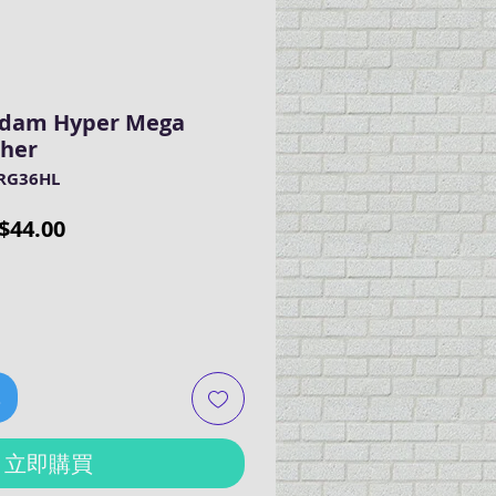
ndam Hyper Mega
cher
RG36HL
促
$44.00
銷
價
格
車
立即購買