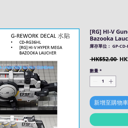
[RG] HI-V Gu
Bazooka Lau
庫存單位： GP-CD-
一
 HK$52.00 
HK
般
數量
*
價
格
新增至購物