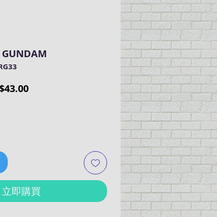
E GUNDAM
RG33
促
$43.00
銷
價
格
車
立即購買