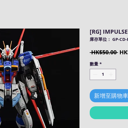
[RG] IMPULS
庫存單位： GP-CD-
一
 HK$50.00 
HK
般
數量
*
價
格
新增至購物