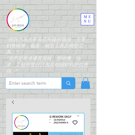
ME
NU
“搜致力為大家各式各樣的噴油，主要
銷售噴筆，氣泵，模型工具及模型工
具。”
“我們是香港優質噴槍、壓縮機、油
漆、工藝和愛好設備及相關材料的供應
商。”