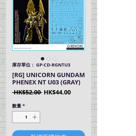
庫存單位： GP-CD-RGNTU3
[RG] UNICORN GUNDAM
PHENEX NT U03 (GRAY)
一
促
 HK$52.00 
HK$44.00
般
銷
數量
*
價
價
格
格