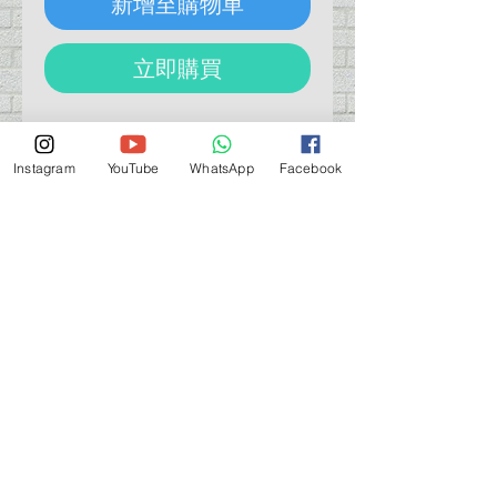
新增至購物車
立即購買
G-REWORK Decal
韓國水貼
[RG] UNICORN GUNDAM PHENEX
Instagram
YouTube
WhatsApp
Facebook
NT U03 (GRAY)
營業時間營業時間
週一至週六：上午 11:30 - 晚上 7:30
太陽 : 關閉
（如有特殊安排，將在臉書上公佈）
星期一至六：11:30
am - 7:30 pm
週一：休息
_d04a07d8-9cd1-3239a-9149-20813d6c673b_（如
有特別安排，將於Facebook發布）
關於 PMSTORE