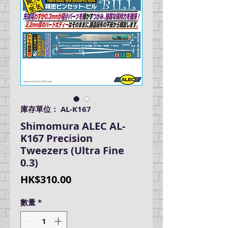
庫存單位： AL-K167
Shimomura ALEC AL-
K167 Precision
Tweezers (Ultra Fine
0.3)
價
HK$310.00
格
數量
*