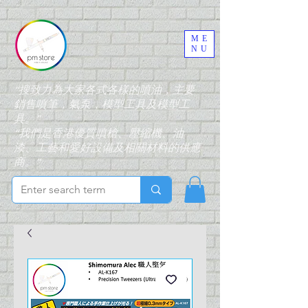
ME
NU
“搜致力為大家各式各樣的噴油，主要
銷售噴筆，氣泵，模型工具及模型工
具。”
“我們是香港優質噴槍、壓縮機、油
漆、工藝和愛好設備及相關材料的供應
商。”