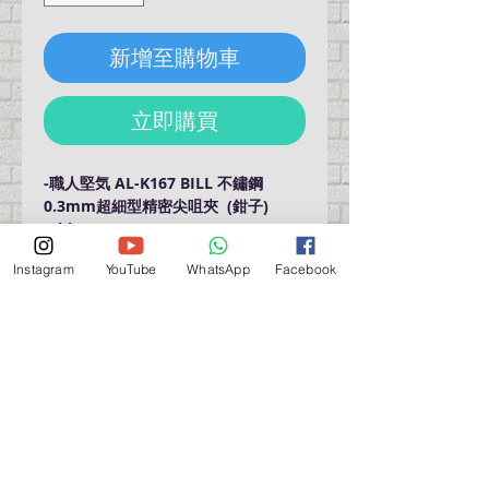
新增至購物車
立即購買
-職人堅気 AL-K167 BILL 不鏽鋼
0.3mm超細型精密尖咀夾 (鉗子)
-Shimomura ALEC AL-K167 BILL
Stainless Steel Precision Tweezers
Instagram
YouTube
WhatsApp
Facebook
(Ultra Fine 0.3mm)
-Product Size: as shown in
pictures
營業時間營業時間
週一至週六：上午 11:30 - 晚上 7:30
太陽 : 關閉
（如有特殊安排，將在臉書上公佈）