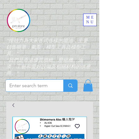
ME
NU
“搜致力為大家各式各樣的噴油，主要
銷售噴筆，氣泵，模型工具及模型工
具。”
“我們是香港優質噴槍、壓縮機、油
漆、工藝和愛好設備及相關材料的供應
商。”