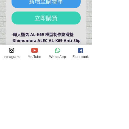
新增至購物車
立即購買
-職人堅気 AL-K69 模型制作防滑墊
-Shimomura ALEC AL-K69 Anti-Slip
Pad
-Pad Thicknes: 0.4mm
Instagram
YouTube
WhatsApp
Facebook
-Product Size: 195mm(W) x
195mm(D)
營業時間營業時間
週一至週六：上午 11:30 - 晚上 7:30
太陽 : 關閉
（如有特殊安排，將在臉書上公佈）
星期一至六：11:30
am - 7:30 pm
週一：休息
_d04a07d8-9cd1-3239a-9149-20813d6c673b_（如