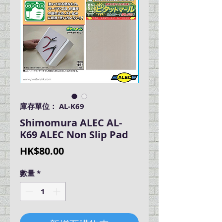
庫存單位： AL-K69
Shimomura ALEC AL-
K69 ALEC Non Slip Pad
價
HK$80.00
格
數量
*