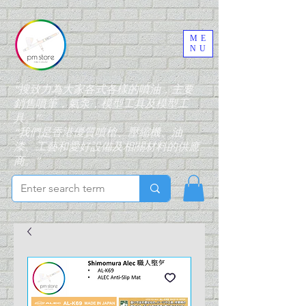
ME
NU
“搜致力為大家各式各樣的噴油，主要
銷售噴筆，氣泵，模型工具及模型工
具。”
“我們是香港優質噴槍、壓縮機、油
漆、工藝和愛好設備及相關材料的供應
商。”