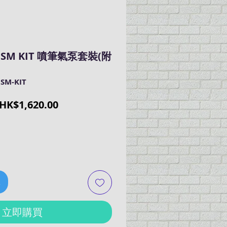
RISM KIT 噴筆氣泵套裝(附
SM-KIT
一
促
HK$1,620.00
般
銷
價
價
格
格
車
立即購買