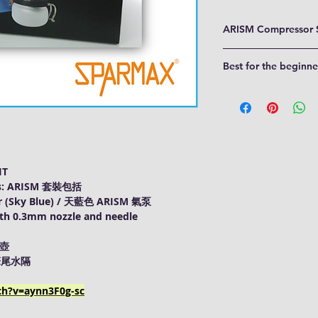
ARISM Compressor 
Zero-maintenance, o
Best for the beginne
Pressure switch of 
Equipped with pate
The Sparmax ARISM Kit 
trap
Nail Art, Cosmetic
2M Braided hose
Model Painting
Airbrush holder & 
Cake Decorating
Detachable power 
Hobby and Craft
Pressure gauge
Art & Graphics, et
IT
des: ARISM 套裝包括
 (Sky Blue) / 天藍色 ARISM 氣泵
th 0.3mm nozzle and needle
筆壺
/ 筆尾水隔
ch?v=aynn3F0g-sc