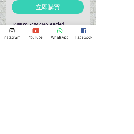
立即購買
TAMIYA 74047 HG Angled
Tweezers
田宮 74047 HG鶴頸彎形鑷子
Instagram
YouTube
WhatsApp
Facebook
營業時間營業時間
週一至週六：上午 11:30 - 晚上 7:30
太陽 : 關閉
（如有特殊安排，將在臉書上公佈）
星期一至六：11:30
am - 7:30 pm
週一：休息
_d04a07d8-9cd1-3239a-9149-20813d6c673b_（如
有特別安排，將於Facebook發布）
關於 PMSTORE
About Us 公司簡介
FAQs 常見問題
Contact Us 聯絡我們