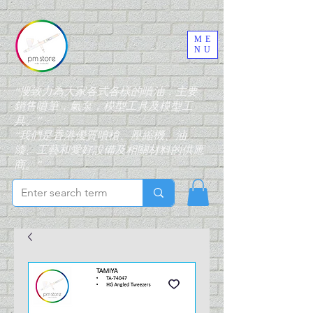
ME
NU
“搜致力為大家各式各樣的噴油，主要
銷售噴筆，氣泵，模型工具及模型工
具。”
“我們是香港優質噴槍、壓縮機、油
漆、工藝和愛好設備及相關材料的供應
商。”