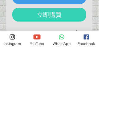
立即購買
TAMIYA 74103 HG Reverse Action
Straight Tweezers
Instagram
YouTube
WhatsApp
Facebook
田宮 74103 精密直型鑷子逆向夾
營業時間營業時間
週一至週六：上午 11:30 - 晚上 7:30
太陽 : 關閉
（如有特殊安排，將在臉書上公佈）
星期一至六：11:30
am - 7:30 pm
週一：休息
_d04a07d8-9cd1-3239a-9149-20813d6c673b_（如
有特別安排，將於Facebook發布）
關於 PMSTORE
About Us 公司簡介