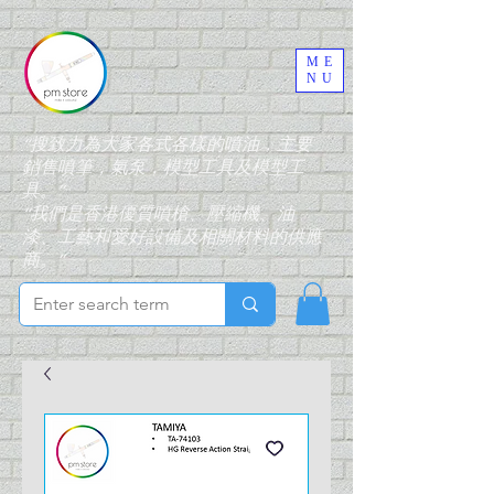
ME
NU
“搜致力為大家各式各樣的噴油，主要
銷售噴筆，氣泵，模型工具及模型工
具。”
“我們是香港優質噴槍、壓縮機、油
漆、工藝和愛好設備及相關材料的供應
商。”