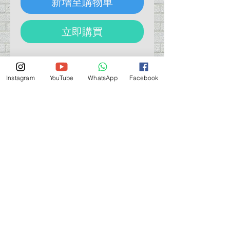
新增至購物車
立即購買
TAMIYA 74511 Spray-work Paint
Cup 17cc
Instagram
YouTube
WhatsApp
Facebook
田宮噴筆油杯
營業時間營業時間
週一至週六：上午 11:30 - 晚上 7:30
太陽 : 關閉
（如有特殊安排，將在臉書上公佈）
星期一至六：11:30
am - 7:30 pm
週一：休息
_d04a07d8-9cd1-3239a-9149-20813d6c673b_（如
有特別安排，將於Facebook發布）
關於 PMSTORE