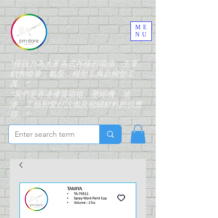
ME
NU
“搜致力為大家各式各樣的噴油，主要
銷售噴筆，氣泵，模型工具及模型工
具。”
“我們是香港優質噴槍、壓縮機、油
漆、工藝和愛好設備及相關材料的供應
商。”