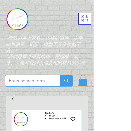
ME
NU
“搜致力為大家各式各樣的噴油，主要
銷售噴筆，氣泵，模型工具及模型工
具。”
“我們是香港優質噴槍、壓縮機、油
漆、工藝和愛好設備及相關材料的供應
商。”