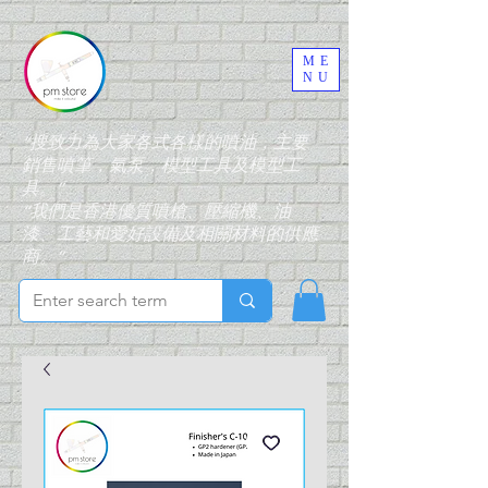
ME
NU
“搜致力為大家各式各樣的噴油，主要
銷售噴筆，氣泵，模型工具及模型工
具。”
“我們是香港優質噴槍、壓縮機、油
漆、工藝和愛好設備及相關材料的供應
商。”