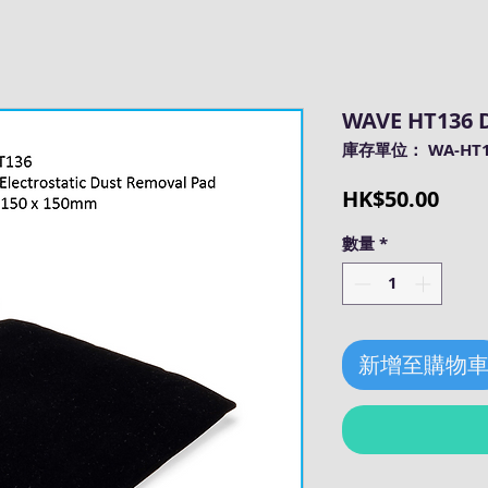
WAVE HT136 D
庫存單位： WA-HT1
價
HK$50.00
格
數量
*
新增至購物