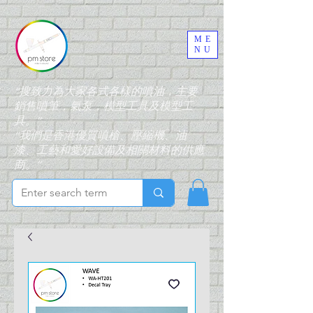
ME
NU
“搜致力為大家各式各樣的噴油，主要
銷售噴筆，氣泵，模型工具及模型工
具。”
“我們是香港優質噴槍、壓縮機、油
漆、工藝和愛好設備及相關材料的供應
商。”