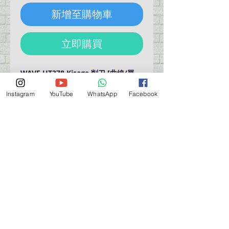
新增至購物車
立即購買
WAVE HT378 Kisage 削刀 [曲線/單
刃]
https://www.hobby-
Instagram
YouTube
WhatsApp
Facebook
wave.com/products/ht378/
營業時間營業時間
週一至週六：上午 11:30 - 晚上 7:30
太陽 : 關閉
（如有特殊安排，將在臉書上公佈）
星期一至六：11:30
am - 7:30 pm
週一：休息
_d04a07d8-9cd1-3239a-9149-20813d6c673b_（如
有特別安排，將於Facebook發布）