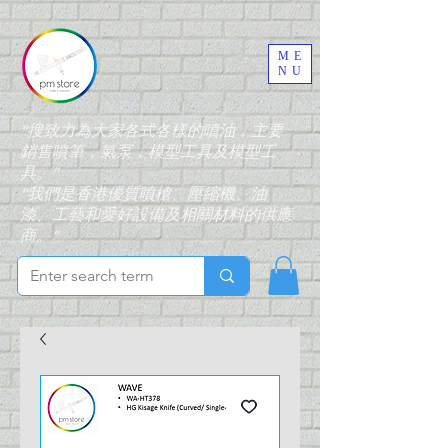
ME
NU
“搜致力為大家各式各樣的噴油，主要
銷售噴筆，氣泵，模型工具及模型工
具。”
“我們是香港優質噴槍、壓縮機、油
漆、工藝和愛好設備及相關材料的供應
商。”