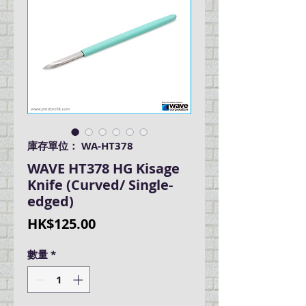
庫存單位： WA-HT378
WAVE HT378 HG Kisage
Knife (Curved/ Single-
edged)
價
HK$125.00
格
數量
*