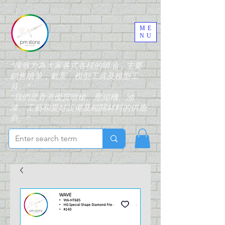
ME
NU
“搜致力為大家各式各樣的噴油，主要
銷售噴筆，氣泵，模型工具及模型工
具。”
“我們是香港優質噴槍、壓縮機、油
漆、工藝和愛好設備及相關材料的供應
商。”