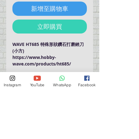
新增至購物車
立即購買
WAVE HT685 特殊形狀鑽石打磨銼刀
(小方)
https://www.hobby-
wave.com/products/ht685/
**A diamond file with a specially-
shaped tip.
Instagram
YouTube
WhatsApp
Facebook
**It is possible to polish deep
places that are difficult to reach
with a conventional stick file.
營業時間營業時間
週一至週六：上午 11:30 - 晚上 7:30