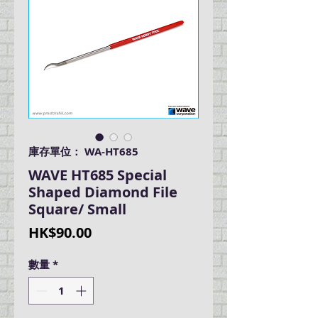
庫存單位： WA-HT685
WAVE HT685 Special
Shaped Diamond File
Square/ Small
價
HK$90.00
格
數量
*