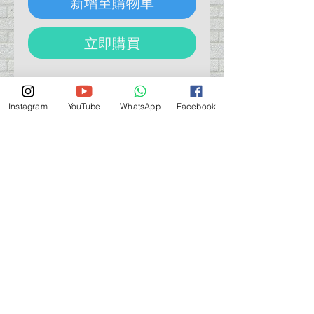
新增至購物車
立即購買
WAVE OF066 帶刷膠樽 (大號/3個裝)
https://www.hobby-
Instagram
YouTube
WhatsApp
Facebook
wave.com/products/of066/
營業時間營業時間
週一至週六：上午 11:30 - 晚上 7:30
太陽 : 關閉
（如有特殊安排，將在臉書上公佈）
星期一至六：11:30
am - 7:30 pm
週一：休息
_d04a07d8-9cd1-3239a-9149-20813d6c673b_（如
有特別安排，將於Facebook發布）
關於 PMSTORE