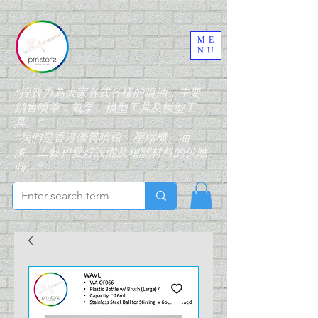
ME
NU
“搜致力為大家各式各樣的噴油，主要
銷售噴筆，氣泵，模型工具及模型工
具。”
“我們是香港優質噴槍、壓縮機、油
漆、工藝和愛好設備及相關材料的供應
商。”