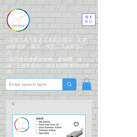
ME
NU
“搜致力為大家各式各樣的噴油，主要
銷售噴筆，氣泵，模型工具及模型工
具。”
“我們是香港優質噴槍、壓縮機、油
漆、工藝和愛好設備及相關材料的供應
商。”