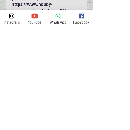
https://www.hobby-
wave.com/products/om221-
235_241-255/
Instagram
YouTube
WhatsApp
Facebook
營業時間營業時間
週一至週六：上午 11:30 - 晚上 7:30
太陽 : 關閉
（如有特殊安排，將在臉書上公佈）
星期一至六：11:30
am - 7:30 pm
週一：休息
_d04a07d8-9cd1-3239a-9149-20813d6c673b_（如
有特別安排，將於Facebook發布）
關於 PMSTORE
About Us 公司簡介
FAQs 常見問題
Contact Us 聯絡我們
​Terms of Services 服務細則
Privacy Policy 私隱政策