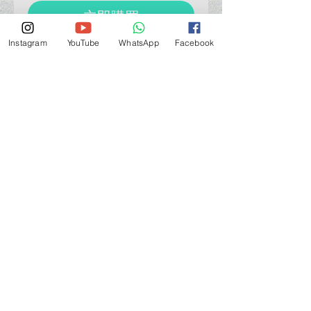
立即購買
Instagram
YouTube
WhatsApp
Facebook
營業時間營業時間
週一至週六：上午 11:30 - 晚上 7:30
太陽 : 關閉
（如有特殊安排，將在臉書上公佈）
星期一至六：11:30
am - 7:30 pm
週一：休息
_d04a07d8-9cd1-3239a-9149-20813d6c673b_（如
有特別安排，將於Facebook發布）
關於 PMSTORE
About Us 公司簡介
FAQs 常見問題
Contact Us 聯絡我們
​Terms of Services 服務細則
Privacy Policy 私隱政策