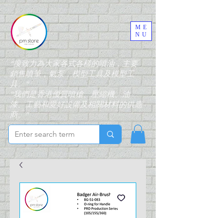
ME
NU
“搜致力為大家各式各樣的噴油，主要
銷售噴筆，氣泵，模型工具及模型工
具。”
“我們是香港優質噴槍、壓縮機、油
漆、工藝和愛好設備及相關材料的供應
商。”