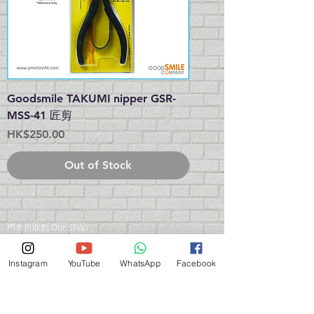
Goodsmile TAKUMI nipper GSR-
MSS-41 匠剪
Price
HK$250.00
Out of Stock
門巿自取點 Our Shop：
地址 Address
九龍深水埗青山道 64 號 名人商業中心 903室
Room 903, Celebrity Commercial Centre, 64 Castle
Instagram
YouTube
WhatsApp
Facebook
Peak Road, Sham Shui Po, Kowloon.
營業時間 Opening Hour
星期一至星期五 (Mon - Fri） : 2:00 pm - 6:00 pm