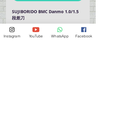
SUJIBORIDO BMC Danmo 1.0/1.5
段差刀
Instagram
YouTube
WhatsApp
Facebook
門巿自取點 Our Shop：
地址 Address
九龍深水埗青山道 64 號 名人商業中心 903室
Room 903, Celebrity Commercial Centre, 64 Castle
Peak Road, Sham Shui Po, Kowloon.
營業時間 Opening Hour
星期一至星期五 (Mon - Fri） : 2:00 pm - 6:00 pm
星期六 / 日 / 公眾假期 (Sat, Sun, PH）: 休息 Closed
如有特別安排, 將於Facebook 公佈 (For Special
Arrangement , it will be
announced on Facebook)
查詢 及 購物 (For Enquiry & Order) ：
歡迎 WHATSAPP
5498 5966
與我們聯絡。
關於 PMSTORE
About Us 公司簡介
FAQs 常見問題
Contact Us 聯絡我們