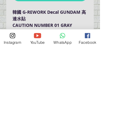
韓國 G-REWORK Decal GUNDAM 高
達水貼
CAUTION NUMBER 01 GRAY
Instagram
YouTube
WhatsApp
Facebook
門巿自取點 Our Shop：
地址 Address
九龍深水埗青山道 64 號 名人商業中心 903室
Room 903, Celebrity Commercial Centre, 64 Castle
Peak Road, Sham Shui Po, Kowloon.
營業時間 Opening Hour
星期一至星期五 (Mon - Fri） : 2:00 pm - 6:00 pm
星期六 / 日 / 公眾假期 (Sat, Sun, PH）: 休息 Closed
如有特別安排, 將於Facebook 公佈 (For Special
Arrangement , it will be
announced on Facebook)
查詢 及 購物 (For Enquiry & Order) ：
歡迎 WHATSAPP
5498 5966
與我們聯絡。
關於 PMSTORE
About Us 公司簡介
FAQs 常見問題