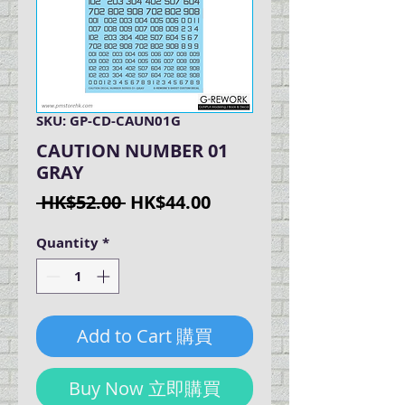
SKU: GP-CD-CAUN01G
CAUTION NUMBER 01
GRAY
Regular
Sale
 HK$52.00 
HK$44.00
Price
Price
Quantity
*
Add to Cart 購買
Buy Now 立即購買