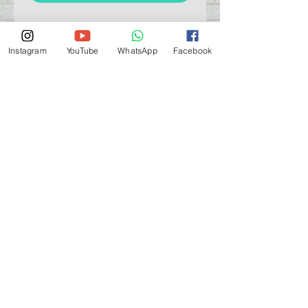
Instagram
YouTube
WhatsApp
Facebook
門巿自取點 Our Shop：
地址 Address
九龍深水埗青山道 64 號 名人商業中心 903室
Room 903, Celebrity Commercial Centre, 64 Castle
Peak Road, Sham Shui Po, Kowloon.
營業時間 Opening Hour
星期一至星期五 (Mon - Fri） : 2:00 pm - 6:00 pm
星期六 / 日 / 公眾假期 (Sat, Sun, PH）: 休息 Closed
如有特別安排, 將於Facebook 公佈 (For Special
Arrangement , it will be
announced on Facebook)
查詢 及 購物 (For Enquiry & Order) ：
歡迎 WHATSAPP
5498 5966
與我們聯絡。
關於 PMSTORE
About Us 公司簡介
FAQs 常見問題
Contact Us 聯絡我們
​Terms of Services 服務細則
Privacy Policy 私隱政策