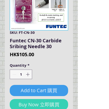
SKU: FT-CN-30
Funtec CN-30 Carbide
Sribing Needle 30
Price
HK$105.00
Quantity
*
Add to Cart 購買
Buy Now 立即購買