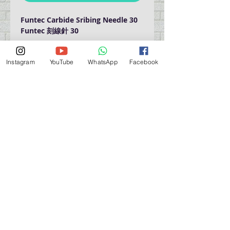
Funtec Carbide Sribing Needle 30
Funtec 刻線針 30
Instagram
YouTube
WhatsApp
Facebook
門巿自取點 Our Shop：
地址 Address
九龍深水埗青山道 64 號 名人商業中心 903室
Room 903, Celebrity Commercial Centre, 64 Castle
Peak Road, Sham Shui Po, Kowloon.
營業時間 Opening Hour
星期一至星期五 (Mon - Fri） : 2:00 pm - 6:00 pm
星期六 / 日 / 公眾假期 (Sat, Sun, PH）: 休息 Closed
如有特別安排, 將於Facebook 公佈 (For Special
Arrangement , it will be
announced on Facebook)
查詢 及 購物 (For Enquiry & Order) ：
歡迎 WHATSAPP
5498 5966
與我們聯絡。
關於 PMSTORE
About Us 公司簡介
FAQs 常見問題
Contact Us 聯絡我們