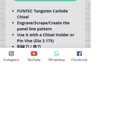
FUNTEC Tungsten Carbide
Chisel
Engrave/Scrape/Create the
panel line pattern
Use it with a Chisel Holder or
Pin Vise (Dia 3.175)
刻線刀 / 推刀
可配合手柄使用
Instagram
YouTube
WhatsApp
Facebook
門巿自取點 Our Shop：
地址 Address
九龍深水埗青山道 64 號 名人商業中心 903室
Room 903, Celebrity Commercial Centre, 64 Castle
Peak Road, Sham Shui Po, Kowloon.
營業時間 Opening Hour
星期一至星期五 (Mon - Fri） : 2:00 pm - 6:00 pm
星期六 / 日 / 公眾假期 (Sat, Sun, PH）: 休息 Closed
如有特別安排, 將於Facebook 公佈 (For Special
Arrangement , it will be
announced on Facebook)