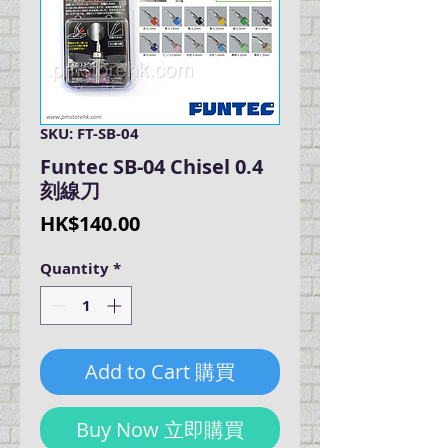
SKU: FT-SB-04
Funtec SB-04 Chisel 0.4
刻線刀
Price
HK$140.00
Quantity
*
Add to Cart 購買
Buy Now 立即購買