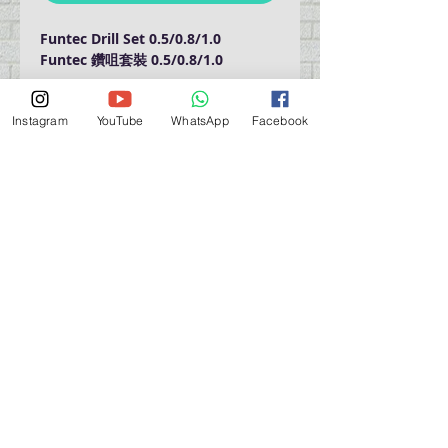
Funtec Drill Set 0.5/0.8/1.0
Funtec 鑽咀套裝 0.5/0.8/1.0
Instagram
YouTube
WhatsApp
Facebook
門巿自取點 Our Shop：
地址 Address
九龍深水埗青山道 64 號 名人商業中心 903室
Room 903, Celebrity Commercial Centre, 64 Castle
Peak Road, Sham Shui Po, Kowloon.
營業時間 Opening Hour
星期一至星期五 (Mon - Fri） : 2:00 pm - 6:00 pm
星期六 / 日 / 公眾假期 (Sat, Sun, PH）: 休息 Closed
如有特別安排, 將於Facebook 公佈 (For Special
Arrangement , it will be
announced on Facebook)
查詢 及 購物 (For Enquiry & Order) ：
歡迎 WHATSAPP
5498 5966
與我們聯絡。
關於 PMSTORE
About Us 公司簡介
FAQs 常見問題
Contact Us 聯絡我們