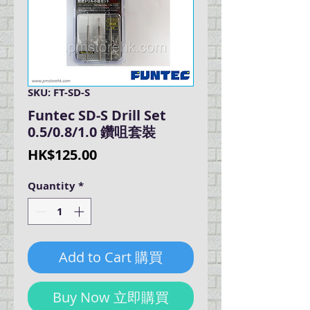
SKU: FT-SD-S
Funtec SD-S Drill Set
0.5/0.8/1.0 鑽咀套裝
Price
HK$125.00
Quantity
*
Add to Cart 購買
Buy Now 立即購買