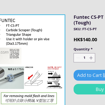
Funtec CS-PT
(Tough)
SKU: FT-CS-PT
Pri
HK$140.00
Quantity
*
Add to Cart
Bu