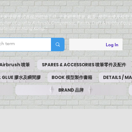
大家搜羅各式各樣的噴油工具, 主要銷售噴筆, 氣泵, 模型油漆及模型
pplier of quality Airbrush, Compressor, Paints, Craft & Hobby Equ
aterials in Hong Kong."
Log In
Airbrush 噴筆
SPARES & ACCESSORIES 噴筆零件及配件
 & GLUE 膠水及瞬間膠
BOOK 模型製作書籍
DETAILS / 
BRAND 品牌