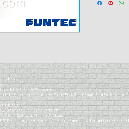
ur Shop：
s
道 64 號 名人商業中心 903室
elebrity Commercial Centre, 64 Castle Peak Road, Sham Shui Po, Kowloon.
ning Hour
on - Fri） : 2:00 pm - 6:00 pm
 公眾假期 (Sat, Sun, PH）: 休息 Closed
Facebook 公佈 (For Special Arrangement , it will be
announced on Face