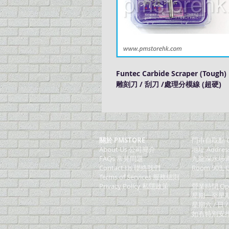
Funtec Carbide Scraper (Tough)
雕刻刀 / 刮刀 /處理分模線 (超硬)
關於 PMSTORE
門巿自取點 O
About Us 公司簡介
地址 Addres
FAQs 常見問題
九龍深水埗青山
Contact Us 聯絡我們
Room 903, C
​Terms of Services 服務細則
Privacy Policy 私隱政策
營業時間 Ope
星期一至星期五 (M
星期六 / 日 /
如有特別安排, 將於