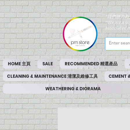
"我們致力為
"We are a su
associated m
HOME 主頁
SALE
RECOMMENDED 精選產品
CLEANING & MAINTENANCE 清潔及維修工具
CEMENT
WEATHERING & DIORAMA