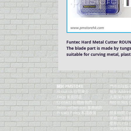
Funtec Hard Metal Cutter ROUN
The blade part is made by tungs
suitable for curving metal, 
關於 PMSTORE
門巿自取點 O
About Us 公司簡介
地址 Addres
FAQs 常見問題
九龍深水埗青山
Contact Us 聯絡我們
Room 903, C
​Terms of Services 服務細則
Privacy Policy 私隱政策
營業時間 Ope
星期一至星期五 (M
星期六 / 日 /
如有特別安排, 將於