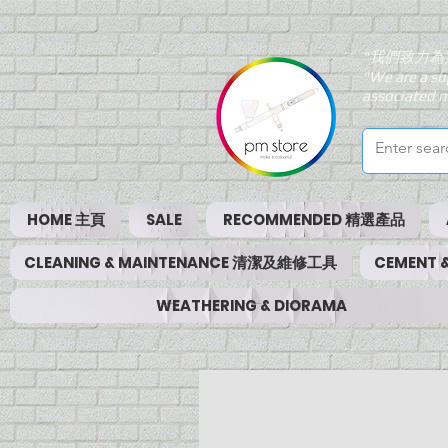
"我們致力為
"We are a su
associated m
HOME 主頁
SALE
RECOMMENDED 精選產品
CLEANING & MAINTENANCE 清潔及維修工具
CEMENT
WEATHERING & DIORAMA