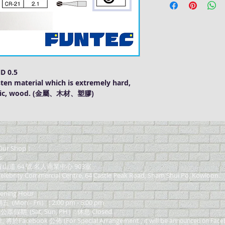
D 0.5
ten material which is extremely hard,
plastic, wood. (金屬、木材、塑膠)
ur Shop：
s
道 64 號 名人商業中心 903室
elebrity Commercial Centre, 64 Castle Peak Road, Sham Shui Po, Kowloon.
ning Hour
on - Fri） : 2:00 pm - 6:00 pm
 公眾假期 (Sat, Sun, PH）: 休息 Closed
Facebook 公佈 (For Special Arrangement , it will be
announced on Face