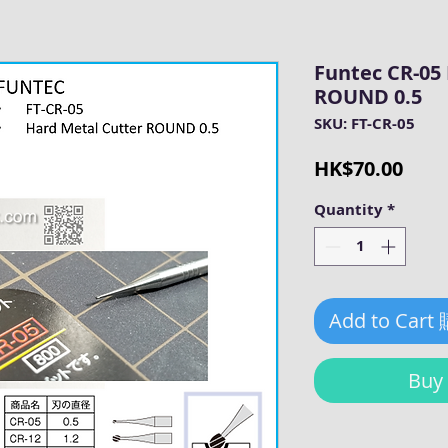
Funtec CR-05
ROUND 0.5
SKU: FT-CR-05
Pric
HK$70.00
Quantity
*
Add to Cart
Bu