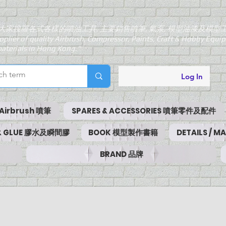
大家搜羅各式各樣的噴油工具, 主要銷售噴筆, 氣泵, 模型油漆及模型
pplier of quality Airbrush, Compressor, Paints, Craft & Hobby Equ
aterials in Hong Kong."
Log In
Airbrush 噴筆
SPARES & ACCESSORIES 噴筆零件及配件
 & GLUE 膠水及瞬間膠
BOOK 模型製作書籍
DETAILS / 
BRAND 品牌