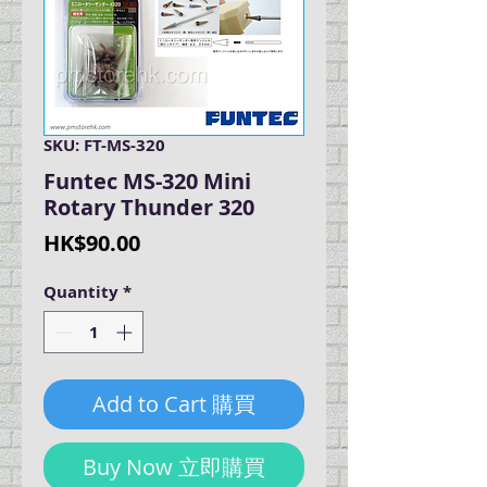
SKU: FT-MS-320
Funtec MS-320 Mini
Rotary Thunder 320
Price
HK$90.00
Quantity
*
Add to Cart 購買
Buy Now 立即購買