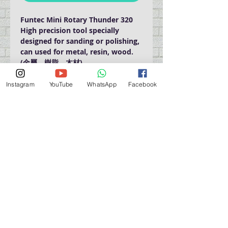
Funtec Mini Rotary Thunder 320
High precision tool specially
designed for sanding or polishing,
can used for metal, resin, wood.
(
金屬、樹脂、木材
)
Instagram
YouTube
WhatsApp
Facebook
門巿自取點 Our Shop：
地址 Address
九龍深水埗青山道 64 號 名人商業中心 903室
Room 903, Celebrity Commercial Centre, 64 Castle
Peak Road, Sham Shui Po, Kowloon.
營業時間 Opening Hour
星期一至星期五 (Mon - Fri） : 2:00 pm - 6:00 pm
星期六 / 日 / 公眾假期 (Sat, Sun, PH）: 休息 Closed
如有特別安排, 將於Facebook 公佈 (For Special
Arrangement , it will be
announced on Facebook)
查詢 及 購物 (For Enquiry & Order) ：
歡迎 WHATSAPP
5498 5966
與我們聯絡。