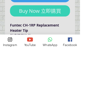
Buy Now 立即購買
Funtec CH-1RP Replacement
Heater Tip
熱溶筆替換芯
Instagram
YouTube
WhatsApp
Facebook
門巿自取點 Our Shop：
地址 Address
九龍深水埗青山道 64 號 名人商業中心 903室
Room 903, Celebrity Commercial Centre, 64 Castle
Peak Road, Sham Shui Po, Kowloon.
營業時間 Opening Hour
星期一至星期五 (Mon - Fri） : 2:00 pm - 6:00 pm
星期六 / 日 / 公眾假期 (Sat, Sun, PH）: 休息 Closed
如有特別安排, 將於Facebook 公佈 (For Special
Arrangement , it will be
announced on Facebook)
查詢 及 購物 (For Enquiry & Order) ：
歡迎 WHATSAPP
5498 5966
與我們聯絡。