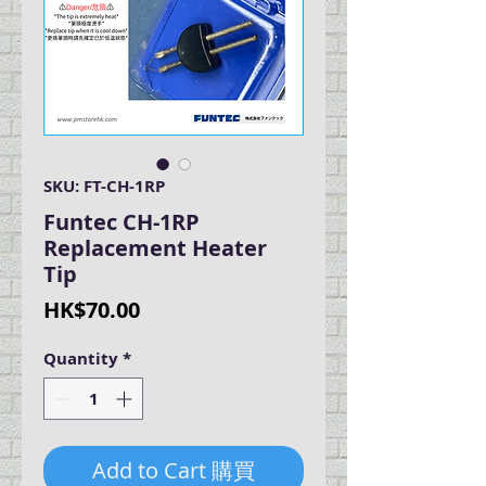
SKU: FT-CH-1RP
Funtec CH-1RP
Replacement Heater
Tip
Price
HK$70.00
Quantity
*
Add to Cart 購買