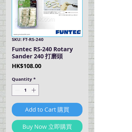
SKU: FT-RS-240
Funtec RS-240 Rotary
Sander 240 打磨頭
Price
HK$108.00
Quantity
*
Add to Cart 購買
Buy Now 立即購買