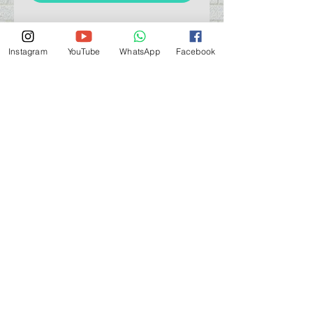
Instagram
YouTube
WhatsApp
Facebook
門巿自取點 Our Shop：
地址 Address
九龍深水埗青山道 64 號 名人商業中心 903室
Room 903, Celebrity Commercial Centre, 64 Castle
Peak Road, Sham Shui Po, Kowloon.
營業時間 Opening Hour
星期一至星期五 (Mon - Fri） : 2:00 pm - 6:00 pm
星期六 / 日 / 公眾假期 (Sat, Sun, PH）: 休息 Closed
如有特別安排, 將於Facebook 公佈 (For Special
Arrangement , it will be
announced on Facebook)
查詢 及 購物 (For Enquiry & Order) ：
歡迎 WHATSAPP
5498 5966
與我們聯絡。
關於 PMSTORE
About Us 公司簡介
FAQs 常見問題
Contact Us 聯絡我們
​Terms of Services 服務細則
Privacy Policy 私隱政策