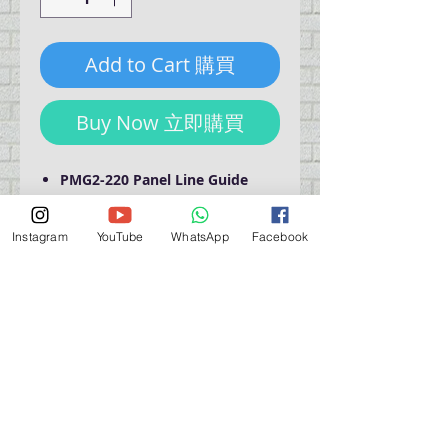
Add to Cart 購買
Buy Now 立即購買
PMG2-220 Panel Line Guide
1 pc per pack, total 120 stickers
2mm x 20mm per sticker
Instagram
YouTube
WhatsApp
Facebook
門巿自取點 Our Shop：
地址 Address
九龍深水埗青山道 64 號 名人商業中心 903室
Room 903, Celebrity Commercial Centre, 64 Castle
Peak Road, Sham Shui Po, Kowloon.
營業時間 Opening Hour
星期一至星期五 (Mon - Fri） : 2:00 pm - 6:00 pm
星期六 / 日 / 公眾假期 (Sat, Sun, PH）: 休息 Closed