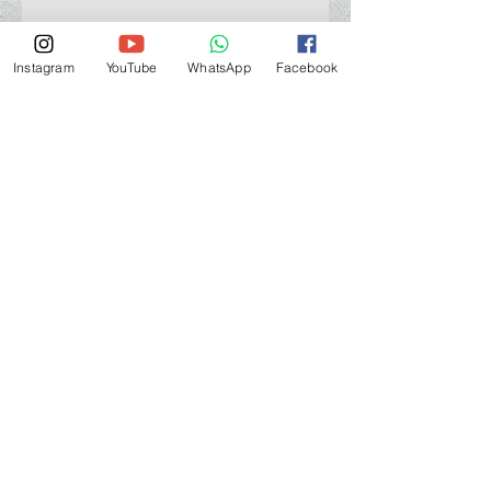
Instagram
YouTube
WhatsApp
Facebook
門巿自取點 Our Shop：
地址 Address
九龍深水埗青山道 64 號 名人商業中心 903室
Room 903, Celebrity Commercial Centre, 64 Castle
Peak Road, Sham Shui Po, Kowloon.
營業時間 Opening Hour
星期一至星期五 (Mon - Fri） : 2:00 pm - 6:00 pm
星期六 / 日 / 公眾假期 (Sat, Sun, PH）: 休息 Closed
如有特別安排, 將於Facebook 公佈 (For Special
Arrangement , it will be
announced on Facebook)
查詢 及 購物 (For Enquiry & Order) ：
歡迎 WHATSAPP
5498 5966
與我們聯絡。
關於 PMSTORE
About Us 公司簡介
FAQs 常見問題
Contact Us 聯絡我們
​Terms of Services 服務細則
Privacy Policy 私隱政策