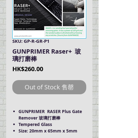
SKU: GP-R-GR-P1
GUNPRIMER Raser+ 玻
璃打磨棒
Price
HK$260.00
Out of Stock 售罄
GUNPRIMER RASER Plus Gate
Remover 玻璃打磨棒
Tempered Glass
Size: 20mm x 65mm x 5mm