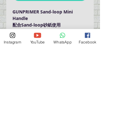
GUNPRIMER Sand-loop Mini
Handle
配合Sand-loop砂紙使用
Instagram
YouTube
WhatsApp
Facebook
門巿自取點 Our Shop：
地址 Address
九龍深水埗青山道 64 號 名人商業中心 903室
Room 903, Celebrity Commercial Centre, 64 Castle
Peak Road, Sham Shui Po, Kowloon.
營業時間 Opening Hour
星期一至星期五 (Mon - Fri） : 2:00 pm - 6:00 pm
星期六 / 日 / 公眾假期 (Sat, Sun, PH）: 休息 Closed
如有特別安排, 將於Facebook 公佈 (For Special
Arrangement , it will be
announced on Facebook)
查詢 及 購物 (For Enquiry & Order) ：
歡迎 WHATSAPP
5498 5966
與我們聯絡。
關於 PMSTORE
About Us 公司簡介
FAQs 常見問題